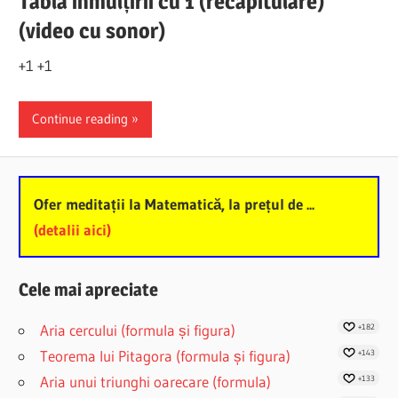
Tabla înmulțirii cu 1 (recapitulare)
(video cu sonor)
+1 +1
Continue reading
Ofer meditații la Matematică, la prețul de ...
(detalii aici)
Cele mai apreciate
Aria cercului (formula și figura)
+182
Teorema lui Pitagora (formula și figura)
+143
Aria unui triunghi oarecare (formula)
+133