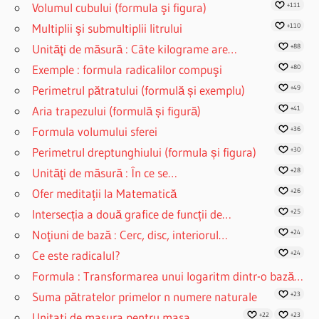
Volumul cubului (formula şi figura)
+111
Multiplii şi submultiplii litrului
+110
Unităţi de măsură : Câte kilograme are…
+88
Exemple : formula radicalilor compuşi
+80
Perimetrul pătratului (formulă și exemplu)
+49
Aria trapezului (formulă și figură)
+41
Formula volumului sferei
+36
Perimetrul dreptunghiului (formula și figura)
+30
Unităţi de măsură : În ce se…
+28
Ofer meditații la Matematică
+26
Intersecția a două grafice de funcții de…
+25
Noţiuni de bază : Cerc, disc, interiorul…
+24
Ce este radicalul?
+24
Formula : Transformarea unui logaritm dintr-o bază…
Suma pătratelor primelor n numere naturale
+23
Unitati de masura pentru masa
+22
+23