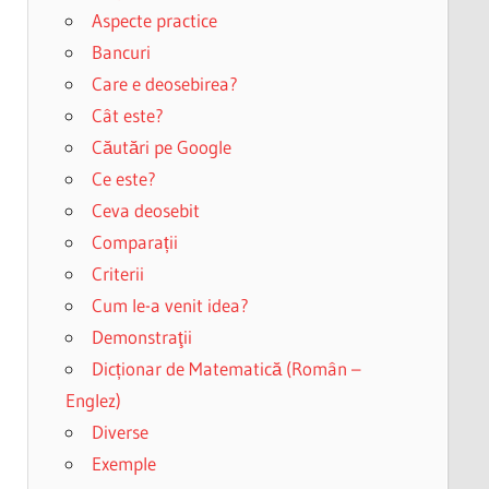
Aspecte practice
Bancuri
Care e deosebirea?
Cât este?
Căutări pe Google
Ce este?
Ceva deosebit
Comparații
Criterii
Cum le-a venit idea?
Demonstraţii
Dicționar de Matematică (Român –
Englez)
Diverse
Exemple