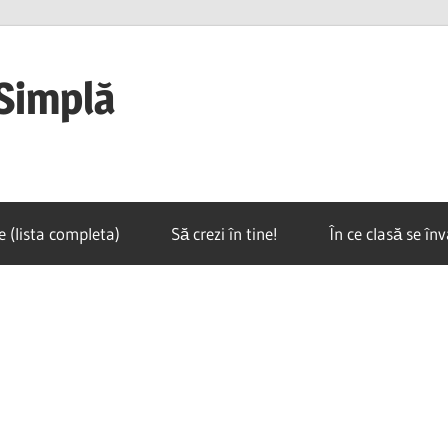
Simplă
e (lista completa)
Să crezi în tine!
În ce clasă se în