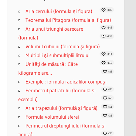
Aria cercului (formula și figura)
+182
Teorema lui Pitagora (formula și figura)
Aria unui triunghi oarecare
+143
(formula)
+133
Volumul cubului (formula şi figura)
Multiplii şi submultiplii litrului
+111
Unităţi de măsură : Câte
+110
kilograme are…
+88
Exemple : formula radicalilor compuşi
Perimetrul pătratului (formulă și
+80
exemplu)
+49
Aria trapezului (formulă și figură)
+41
Formula volumului sferei
+36
Perimetrul dreptunghiului (formula și
figura)
+30