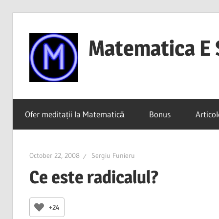
Skip
to
Matematica E 
content
(mai
ales
Ofer meditații la Matematică
Bonus
Articol
dacă
o
înțelegi)
October 22, 2008
Sergiu Funieru
Ce este radicalul?
+24