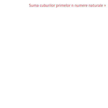
Next
Suma cuburilor primelor n numere naturale
Post: