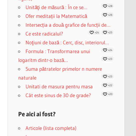
Unităţi de măsură : În ce se…
+28
Ofer meditații la Matematică
+26
Intersecția a două grafice de funcții de…
Ce este radicalul?
+24
+25
Noţiuni de bază : Cerc, disc, interiorul…
Formula : Transformarea unui
+24
logaritm dintr-o bază…
+23
Suma pătratelor primelor n numere
naturale
+23
Unitati de masura pentru masa
+22
Cât este sinus de 30 de grade?
+20
Pe aici ai fost?
Articole (lista completa)