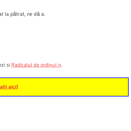
t la pătrat, ne dă a.
ezi si
Radicalul de ordinul n
.
alii aici)