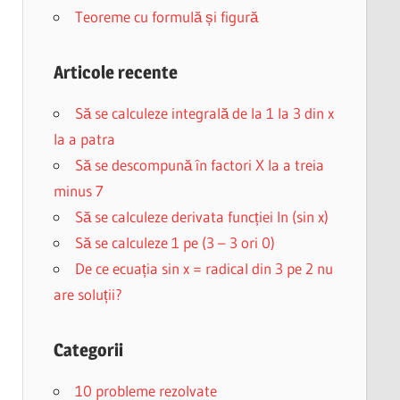
Teoreme cu formulă și figură
Articole recente
Să se calculeze integrală de la 1 la 3 din x
la a patra
Să se descompună în factori X la a treia
minus 7
Să se calculeze derivata funcției ln (sin x)
Să se calculeze 1 pe (3 – 3 ori 0)
De ce ecuația sin x = radical din 3 pe 2 nu
are soluții?
Categorii
10 probleme rezolvate