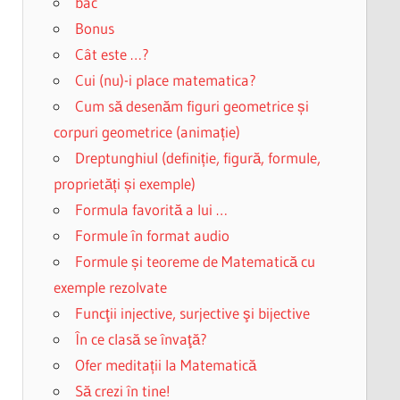
bac
Bonus
Cât este …?
Cui (nu)-i place matematica?
Cum să desenăm figuri geometrice și
corpuri geometrice (animație)
Dreptunghiul (definiție, figură, formule,
proprietăți și exemple)
Formula favorită a lui …
Formule în format audio
Formule și teoreme de Matematică cu
exemple rezolvate
Funcţii injective, surjective şi bijective
În ce clasă se învaţă?
Ofer meditații la Matematică
Să crezi în tine!