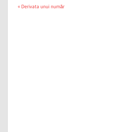
Post
Previous
Derivata unui număr
Post:
navigation