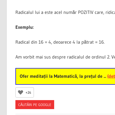
Radicalul lui a este acel număr POZITIV care, ridica
Exemplu:
Radical din 16 = 4, deoarece 4 la pătrat = 16.
Am vorbit mai sus despre radicalul de ordinul 2. V
Ofer meditații la Matematică, la prețul de ...
(det
+24
CĂUTĂRI PE GOOGLE