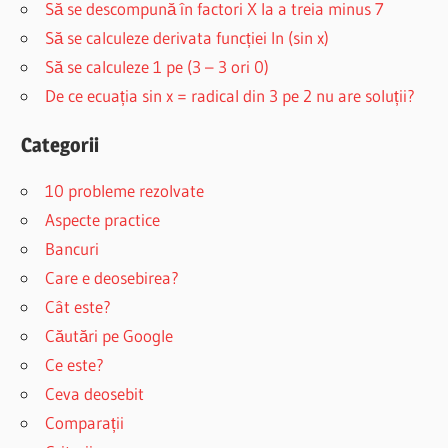
Să se descompună în factori X la a treia minus 7
Să se calculeze derivata funcției ln (sin x)
Să se calculeze 1 pe (3 – 3 ori 0)
De ce ecuația sin x = radical din 3 pe 2 nu are soluții?
Categorii
10 probleme rezolvate
Aspecte practice
Bancuri
Care e deosebirea?
Cât este?
Căutări pe Google
Ce este?
Ceva deosebit
Comparații