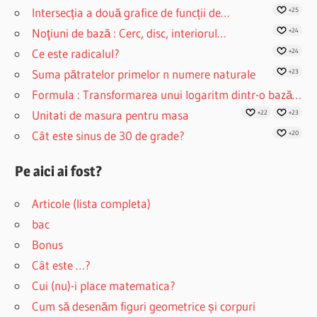
Intersecția a două grafice de funcții de…
+25
Noţiuni de bază : Cerc, disc, interiorul…
+24
Ce este radicalul?
+24
Suma pătratelor primelor n numere naturale
+23
Formula : Transformarea unui logaritm dintr-o bază…
Unitati de masura pentru masa
+22
+23
Cât este sinus de 30 de grade?
+20
Pe aici ai fost?
Articole (lista completa)
bac
Bonus
Cât este …?
Cui (nu)-i place matematica?
Cum să desenăm figuri geometrice și corpuri