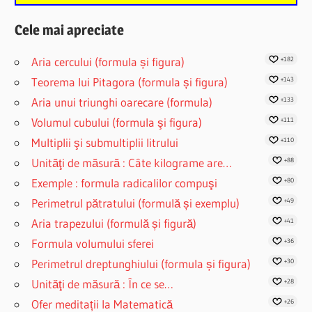
Cele mai apreciate
Aria cercului (formula și figura)
+182
Teorema lui Pitagora (formula și figura)
+143
Aria unui triunghi oarecare (formula)
+133
Volumul cubului (formula şi figura)
+111
Multiplii şi submultiplii litrului
+110
Unităţi de măsură : Câte kilograme are…
+88
Exemple : formula radicalilor compuşi
+80
Perimetrul pătratului (formulă și exemplu)
+49
Aria trapezului (formulă și figură)
+41
Formula volumului sferei
+36
Perimetrul dreptunghiului (formula și figura)
+30
Unităţi de măsură : În ce se…
+28
Ofer meditații la Matematică
+26