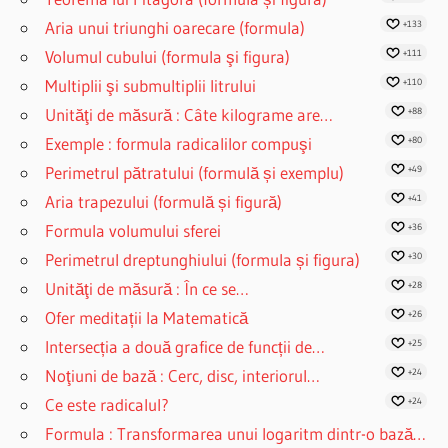
Aria unui triunghi oarecare (formula)
+133
Volumul cubului (formula şi figura)
+111
Multiplii şi submultiplii litrului
+110
Unităţi de măsură : Câte kilograme are…
+88
Exemple : formula radicalilor compuşi
+80
Perimetrul pătratului (formulă și exemplu)
+49
Aria trapezului (formulă și figură)
+41
Formula volumului sferei
+36
Perimetrul dreptunghiului (formula și figura)
+30
Unităţi de măsură : În ce se…
+28
Ofer meditații la Matematică
+26
Intersecția a două grafice de funcții de…
+25
Noţiuni de bază : Cerc, disc, interiorul…
+24
Ce este radicalul?
+24
Formula : Transformarea unui logaritm dintr-o bază…