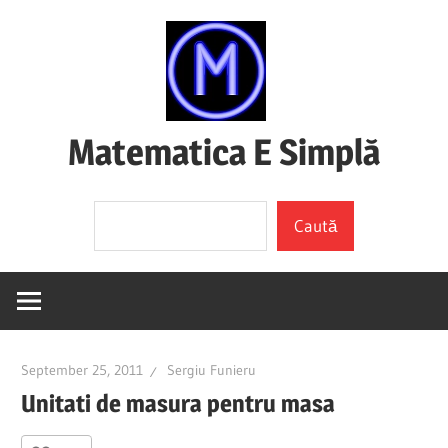
Skip
to
content
Matematica E Simplă
(mai
Search
ales
Caută
dacă
o
înțelegi)
September 25, 2011
Sergiu Funieru
Unitati de masura pentru masa