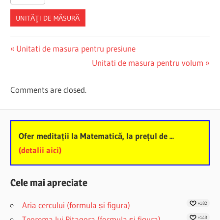
UNITĂŢI DE MĂSURĂ
Post
Previous
Unitati de masura pentru presiune
Post:
Next
Unitati de masura pentru volum
navigation
Post:
Comments are closed.
Ofer meditații la Matematică, la prețul de ...
(detalii aici)
Cele mai apreciate
Aria cercului (formula și figura)
+182
Teorema lui Pitagora (formula și figura)
+143