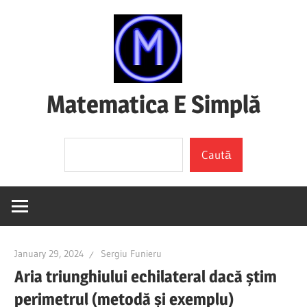
Skip
to
content
Matematica E Simplă
(mai
Search
ales
Caută
dacă
o
înțelegi)
January 29, 2024
Sergiu Funieru
Aria triunghiului echilateral dacă știm
perimetrul (metodă și exemplu)