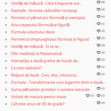
Unităţi de măsură : Câte kilograme are…
+88
Exemple : formula radicalilor compuşi
+80
Perimetrul pătratului (formulă și exemplu)
+49
Aria trapezului (formulă și figură)
+41
Formula volumului sferei
+36
Perimetrul dreptunghiului (formula și figura)
+30
Unităţi de măsură : În ce se…
+28
Ofer meditații la Matematică
+26
Intersecția a două grafice de funcții de…
+25
Ce este radicalul?
+24
Noţiuni de bază : Cerc, disc, interiorul…
+24
Formula : Transformarea unui logaritm dintr-o bază…
Suma pătratelor primelor n numere naturale
+23
Unitati de masura pentru masa
+22
+23
Cât este sinus de 30 de grade?
+20