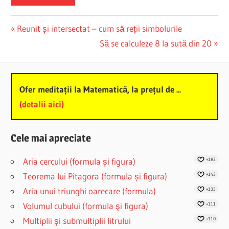
Post
Previous
Reunit și intersectat – cum să reții simbolurile
Post:
Next
Să se calculeze 8 la sută din 20
navigation
Post:
Ofer meditații la Matematică, la prețul de ...
(detalii aici)
Cele mai apreciate
Aria cercului (formula și figura)
+182
Teorema lui Pitagora (formula și figura)
+143
Aria unui triunghi oarecare (formula)
+133
Volumul cubului (formula şi figura)
+111
Multiplii şi submultiplii litrului
+110