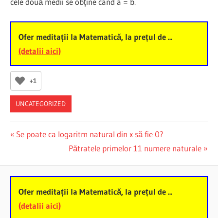
cele două medii se obține când a = b.
Ofer meditații la Matematică, la prețul de ...
(detalii aici)
+1
UNCATEGORIZED
Post
Previous
Se poate ca logaritm natural din x să fie 0?
Post:
Next
Pătratele primelor 11 numere naturale
navigation
Post:
Ofer meditații la Matematică, la prețul de ...
(detalii aici)