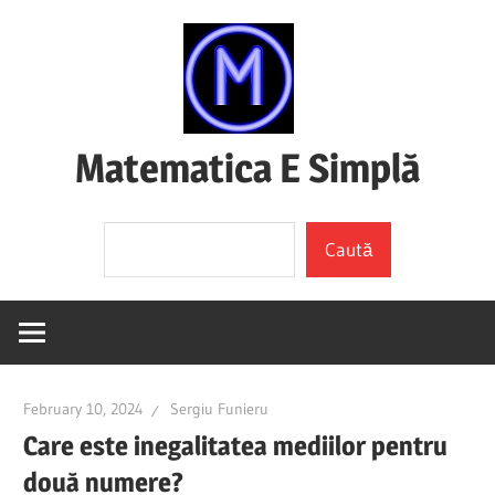
Skip
to
content
Matematica E Simplă
(mai
Search
ales
Caută
dacă
o
înțelegi)
February 10, 2024
Sergiu Funieru
Care este inegalitatea mediilor pentru
două numere?