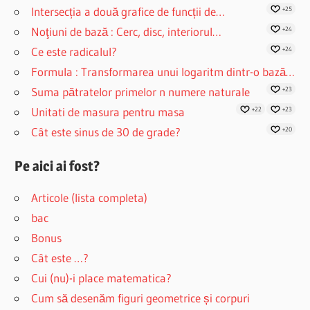
Intersecția a două grafice de funcții de…
+25
Noţiuni de bază : Cerc, disc, interiorul…
+24
Ce este radicalul?
+24
Formula : Transformarea unui logaritm dintr-o bază…
Suma pătratelor primelor n numere naturale
+23
Unitati de masura pentru masa
+22
+23
Cât este sinus de 30 de grade?
+20
Pe aici ai fost?
Articole (lista completa)
bac
Bonus
Cât este …?
Cui (nu)-i place matematica?
Cum să desenăm figuri geometrice și corpuri