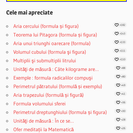
Cele mai apreciate
Aria cercului (formula și figura)
+182
Teorema lui Pitagora (formula și figura)
+143
Aria unui triunghi oarecare (formula)
+133
Volumul cubului (formula şi figura)
+111
Multiplii şi submultiplii litrului
+110
Unităţi de măsură : Câte kilograme are…
+88
Exemple : formula radicalilor compuşi
+80
Perimetrul pătratului (formulă și exemplu)
+49
Aria trapezului (formulă și figură)
+41
Formula volumului sferei
+36
Perimetrul dreptunghiului (formula și figura)
+30
Unităţi de măsură : În ce se…
+28
Ofer meditații la Matematică
+26