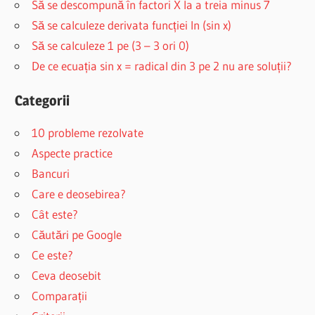
Să se descompună în factori X la a treia minus 7
Să se calculeze derivata funcției ln (sin x)
Să se calculeze 1 pe (3 – 3 ori 0)
De ce ecuația sin x = radical din 3 pe 2 nu are soluții?
Categorii
10 probleme rezolvate
Aspecte practice
Bancuri
Care e deosebirea?
Cât este?
Căutări pe Google
Ce este?
Ceva deosebit
Comparații