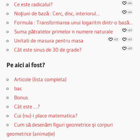
Ce este radicalul?
+24
Noţiuni de bază : Cerc, disc, interiorul…
+24
Formula : Transformarea unui logaritm dintr-o bază…
Suma pătratelor primelor n numere naturale
+23
Unitati de masura pentru masa
+22
+23
Cât este sinus de 30 de grade?
+20
Pe aici ai fost?
Articole (lista completa)
bac
Bonus
Cât este …?
Cui (nu)-i place matematica?
Cum să desenăm figuri geometrice și corpuri
geometrice (animație)