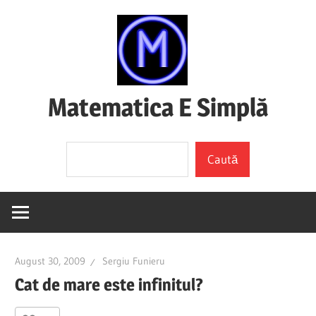
Skip
to
content
Matematica E Simplă
(mai
Search
ales
Caută
dacă
o
înțelegi)
August 30, 2009
Sergiu Funieru
Cat de mare este infinitul?