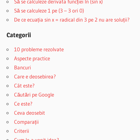
Să se calculeze derivata funcției ln (sin x)
Să se calculeze 1 pe (3 – 3 ori 0)
De ce ecuația sin x = radical din 3 pe 2 nu are soluții?
Categorii
10 probleme rezolvate
Aspecte practice
Bancuri
Care e deosebirea?
Cât este?
Căutări pe Google
Ce este?
Ceva deosebit
Comparații
Criterii
Cum le-a venit idea?