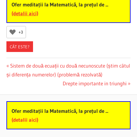
Ofer meditații la Matematică, la prețul de ...
(detalii aici)
+3
CÂT ESTE?
Post
Previous
Sistem de două ecuații cu două necunoscute (știm câtul
Post:
și diferența numerelor) (problemă rezolvată)
navigation
Next
Drepte importante in triunghi
Post:
Ofer meditații la Matematică, la prețul de ...
(detalii aici)