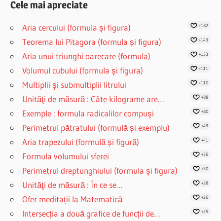
Cele mai apreciate
Aria cercului (formula și figura)
+182
Teorema lui Pitagora (formula și figura)
+143
Aria unui triunghi oarecare (formula)
+133
Volumul cubului (formula şi figura)
+111
Multiplii şi submultiplii litrului
+110
Unităţi de măsură : Câte kilograme are…
+88
Exemple : formula radicalilor compuşi
+80
Perimetrul pătratului (formulă și exemplu)
+49
Aria trapezului (formulă și figură)
+41
Formula volumului sferei
+36
Perimetrul dreptunghiului (formula și figura)
+30
Unităţi de măsură : În ce se…
+28
Ofer meditații la Matematică
+26
Intersecția a două grafice de funcții de…
+25