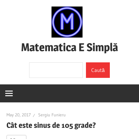
Skip
to
content
Matematica E Simplă
(mai
Search
ales
Caută
dacă
o
înțelegi)
May 20, 2017
Sergiu Funieru
Cât este sinus de 105 grade?