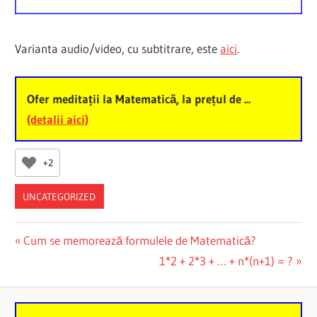
Varianta audio/video, cu subtitrare, este
aici
.
Ofer meditații la Matematică, la prețul de ...
(detalii aici)
+2
UNCATEGORIZED
Post
Previous
Cum se memorează formulele de Matematică?
Post:
Next
1*2 + 2*3 + … + n*(n+1) = ?
navigation
Post: