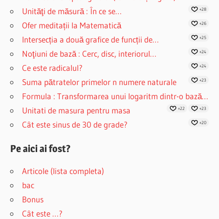
Unităţi de măsură : În ce se…
+28
Ofer meditații la Matematică
+26
Intersecția a două grafice de funcții de…
+25
Noţiuni de bază : Cerc, disc, interiorul…
+24
Ce este radicalul?
+24
Suma pătratelor primelor n numere naturale
+23
Formula : Transformarea unui logaritm dintr-o bază…
Unitati de masura pentru masa
+22
+23
Cât este sinus de 30 de grade?
+20
Pe aici ai fost?
Articole (lista completa)
bac
Bonus
Cât este …?