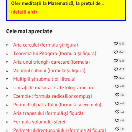
Ofer meditații la Matematică, la prețul de ...
(detalii aici)
Cele mai apreciate
Aria cercului (formula și figura)
+182
Teorema lui Pitagora (formula și figura)
+143
Aria unui triunghi oarecare (formula)
+133
Volumul cubului (formula şi figura)
+111
Multiplii şi submultiplii litrului
+110
Unităţi de măsură : Câte kilograme are…
+88
Exemple : formula radicalilor compuşi
+80
Perimetrul pătratului (formulă și exemplu)
+49
Aria trapezului (formulă și figură)
+41
Formula volumului sferei
+36
Perimetrul dreptunghiului (formula și figura)
+30