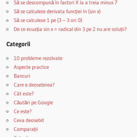
Să se descompună în factori X la a treia minus 7
Să se calculeze derivata funcției ln (sin x)
Să se calculeze 1 pe (3 – 3 ori 0)
De ce ecuația sin x = radical din 3 pe 2 nu are soluții?
Categorii
10 probleme rezolvate
Aspecte practice
Bancuri
Care e deosebirea?
Cât este?
Căutări pe Google
Ce este?
Ceva deosebit
Comparații