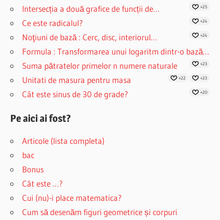
Intersecția a două grafice de funcții de…
+25
Ce este radicalul?
+24
Noţiuni de bază : Cerc, disc, interiorul…
+24
Formula : Transformarea unui logaritm dintr-o bază…
Suma pătratelor primelor n numere naturale
+23
Unitati de masura pentru masa
+22
+23
Cât este sinus de 30 de grade?
+20
Pe aici ai fost?
Articole (lista completa)
bac
Bonus
Cât este …?
Cui (nu)-i place matematica?
Cum să desenăm figuri geometrice și corpuri