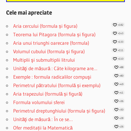
Cele mai apreciate
Aria cercului (formula și figura)
+182
Teorema lui Pitagora (formula și figura)
+143
Aria unui triunghi oarecare (formula)
+133
Volumul cubului (formula şi figura)
+111
Multiplii şi submultiplii litrului
+110
Unităţi de măsură : Câte kilograme are…
+88
Exemple : formula radicalilor compuşi
+80
Perimetrul pătratului (formulă și exemplu)
+49
Aria trapezului (formulă și figură)
+41
Formula volumului sferei
+36
Perimetrul dreptunghiului (formula și figura)
+30
Unităţi de măsură : În ce se…
+28
Ofer meditații la Matematică
+26