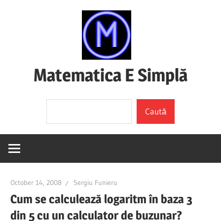
Skip
to
content
Matematica E Simplă
(mai
Search
ales
Caută
dacă
o
înțelegi)
October 14, 2008
Sergiu Funieru
Cum se calculează logaritm în baza 3
din 5 cu un calculator de buzunar?