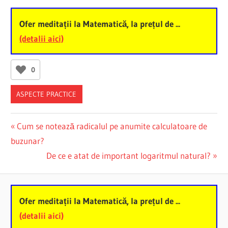
Ofer meditații la Matematică, la prețul de ...
(detalii aici)
0
ASPECTE PRACTICE
Post
Previous
Cum se notează radicalul pe anumite calculatoare de
Post:
buzunar?
navigation
Next
De ce e atat de important logaritmul natural?
Post:
Ofer meditații la Matematică, la prețul de ...
(detalii aici)