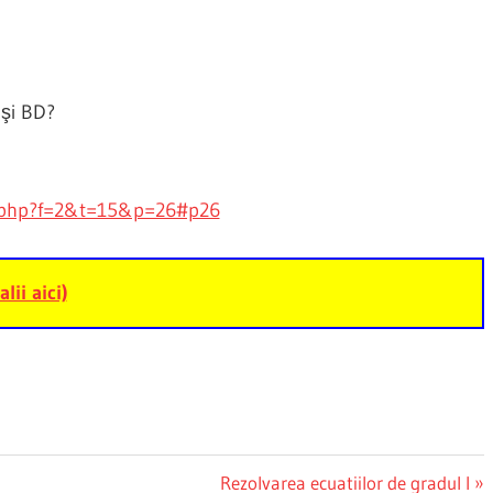
 şi BD?
c.php?f=2&t=15&p=26#p26
alii aici)
Next
Rezolvarea ecuatiilor de gradul I