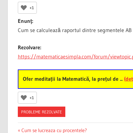
+1
Enunţ:
Cum se calculează raportul dintre segmentele AB
Rezolvare:
https://matematicaesimpla.com/forum/viewtopi
Ofer meditații la Matematică, la prețul de ...
(det
+1
PROBLEME REZOLVATE
Post
Previous
Cum se lucreaza cu procentele?