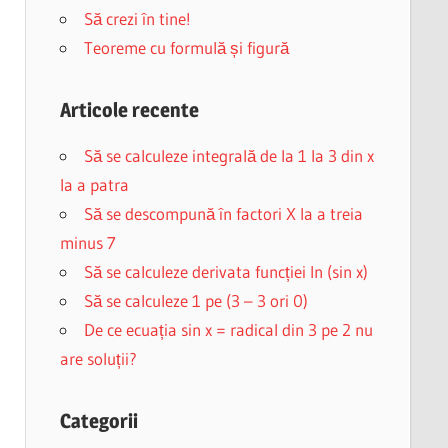
Să crezi în tine!
Teoreme cu formulă și figură
Articole recente
Să se calculeze integrală de la 1 la 3 din x
la a patra
Să se descompună în factori X la a treia
minus 7
Să se calculeze derivata funcției ln (sin x)
Să se calculeze 1 pe (3 – 3 ori 0)
De ce ecuația sin x = radical din 3 pe 2 nu
are soluții?
Categorii