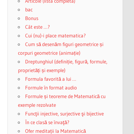
Articole (lista completa)
bac
Bonus
Cât este …?
Cui (nu)-i place matematica?
Cum să desenăm figuri geometrice și
corpuri geometrice (animație)
Dreptunghiul (definiție, figură, formule,
proprietăți și exemple)
Formula favorită a lui …
Formule în format audio
Formule și teoreme de Matematică cu
exemple rezolvate
Funcţii injective, surjective şi bijective
În ce clasă se învaţă?
Ofer meditații la Matematică