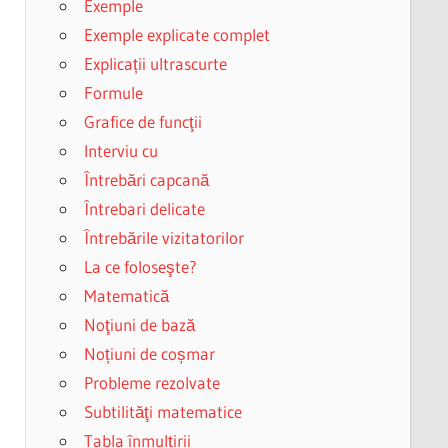
Exemple
Exemple explicate complet
Explicații ultrascurte
Formule
Grafice de funcţii
Interviu cu
Întrebări capcană
Întrebari delicate
Întrebările vizitatorilor
La ce foloseşte?
Matematică
Noţiuni de bază
Noțiuni de coșmar
Probleme rezolvate
Subtilităţi matematice
Tabla înmulțirii