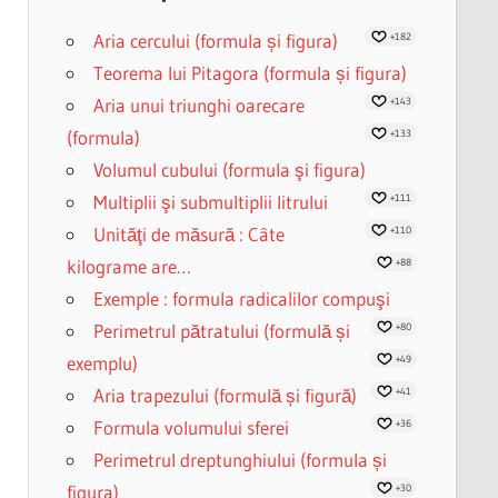
Aria cercului (formula și figura)
+182
Teorema lui Pitagora (formula și figura)
Aria unui triunghi oarecare
+143
(formula)
+133
Volumul cubului (formula şi figura)
Multiplii şi submultiplii litrului
+111
Unităţi de măsură : Câte
+110
kilograme are…
+88
Exemple : formula radicalilor compuşi
Perimetrul pătratului (formulă și
+80
exemplu)
+49
Aria trapezului (formulă și figură)
+41
Formula volumului sferei
+36
Perimetrul dreptunghiului (formula și
figura)
+30