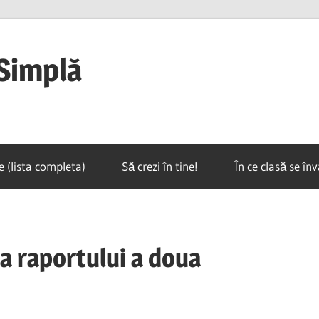
Simplă
e (lista completa)
Să crezi în tine!
În ce clasă se în
a raportului a doua