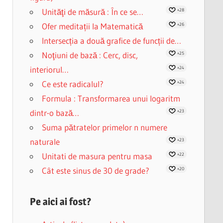
Unităţi de măsură : În ce se…
+28
Ofer meditații la Matematică
+26
Intersecția a două grafice de funcții de…
Noţiuni de bază : Cerc, disc,
+25
interiorul…
+24
Ce este radicalul?
+24
Formula : Transformarea unui logaritm
dintr-o bază…
+23
Suma pătratelor primelor n numere
naturale
+23
Unitati de masura pentru masa
+22
Cât este sinus de 30 de grade?
+20
Pe aici ai fost?