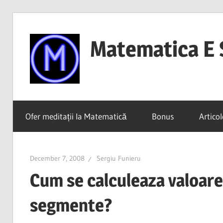
Skip
to
Matematica E 
content
(mai
ales
Ofer meditații la Matematică
Bonus
Articol
dacă
o
înțelegi)
December 7, 2008
Sergiu Funieru
Cum se calculeaza valoare
segmente?