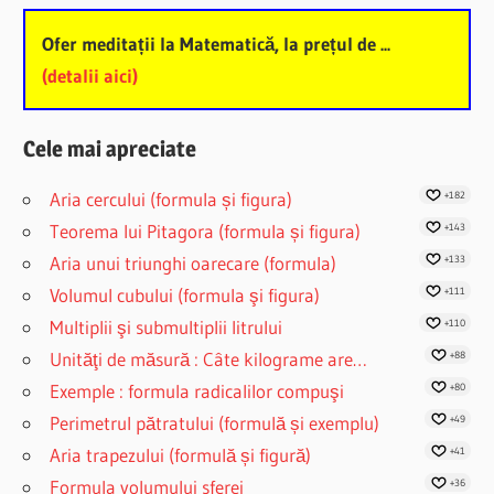
Ofer meditații la Matematică, la prețul de ...
(detalii aici)
Cele mai apreciate
Aria cercului (formula și figura)
+182
Teorema lui Pitagora (formula și figura)
+143
Aria unui triunghi oarecare (formula)
+133
Volumul cubului (formula şi figura)
+111
Multiplii şi submultiplii litrului
+110
Unităţi de măsură : Câte kilograme are…
+88
Exemple : formula radicalilor compuşi
+80
Perimetrul pătratului (formulă și exemplu)
+49
Aria trapezului (formulă și figură)
+41
Formula volumului sferei
+36