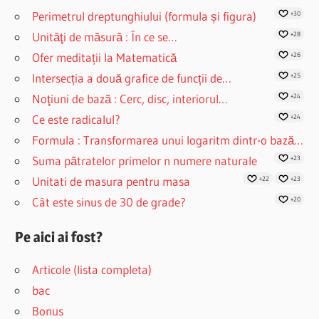
Perimetrul dreptunghiului (formula și figura)
+30
Unităţi de măsură : În ce se…
+28
Ofer meditații la Matematică
+26
Intersecția a două grafice de funcții de…
+25
Noţiuni de bază : Cerc, disc, interiorul…
+24
Ce este radicalul?
+24
Formula : Transformarea unui logaritm dintr-o bază…
Suma pătratelor primelor n numere naturale
+23
Unitati de masura pentru masa
+22
+23
Cât este sinus de 30 de grade?
+20
Pe aici ai fost?
Articole (lista completa)
bac
Bonus