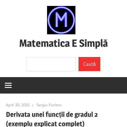
Skip
to
content
Matematica E Simplă
(mai
Search
ales
Caută
dacă
o
înțelegi)
April 30, 2016
Sergiu Funieru
Derivata unei funcții de gradul 2
(exemplu explicat complet)