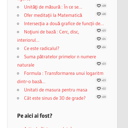
Unităţi de măsură : În ce se…
+28
Ofer meditații la Matematică
+26
Intersecția a două grafice de funcții de…
Noţiuni de bază : Cerc, disc,
+25
interiorul…
+24
Ce este radicalul?
+24
Suma pătratelor primelor n numere
naturale
+23
Formula : Transformarea unui logaritm
dintr-o bază…
+23
Unitati de masura pentru masa
+22
Cât este sinus de 30 de grade?
+20
Pe aici ai fost?