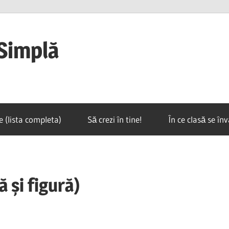
Simplă
e (lista completa)
Să crezi în tine!
În ce clasă se în
 și figură)