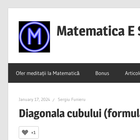
Skip
to
Matematica E 
content
(mai
ales
Ofer meditații la Matematică
Bonus
Articol
dacă
o
înțelegi)
January 17, 2024
Sergiu Funieru
Diagonala cubului (formulă
+1