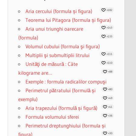
Aria cercului (formula și figura)
+182
Teorema lui Pitagora (formula și figura)
Aria unui triunghi oarecare
+143
(formula)
+133
Volumul cubului (formula şi figura)
Multiplii şi submultiplii litrului
+111
Unităţi de măsură : Câte
+110
kilograme are…
+88
Exemple : formula radicalilor compuşi
Perimetrul pătratului (formulă și
+80
exemplu)
+49
Aria trapezului (formulă și figură)
+41
Formula volumului sferei
+36
Perimetrul dreptunghiului (formula și
figura)
+30