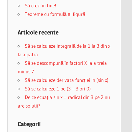
Să crezi în tine!
Teoreme cu formulă și figură
Articole recente
Să se calculeze integrală de la 1 la 3 din x
la a patra
Să se descompună în factori X la a treia
minus 7
Să se calculeze derivata funcției ln (sin x)
Să se calculeze 1 pe (3 – 3 ori 0)
De ce ecuația sin x = radical din 3 pe 2 nu
are soluții?
Categorii