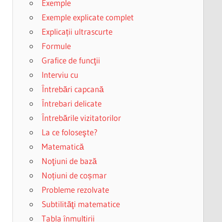
Exemple
Exemple explicate complet
Explicații ultrascurte
Formule
Grafice de funcţii
Interviu cu
Întrebări capcană
Întrebari delicate
Întrebările vizitatorilor
La ce foloseşte?
Matematică
Noţiuni de bază
Noțiuni de coșmar
Probleme rezolvate
Subtilităţi matematice
Tabla înmulțirii