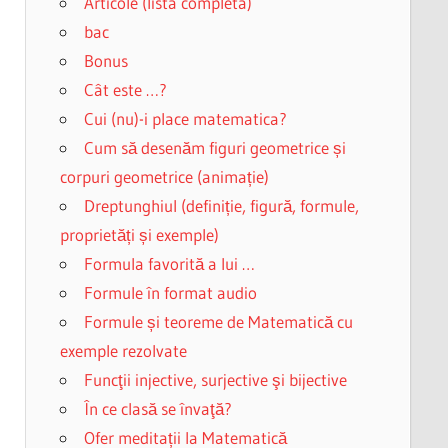
Articole (lista completa)
bac
Bonus
Cât este …?
Cui (nu)-i place matematica?
Cum să desenăm figuri geometrice și
corpuri geometrice (animație)
Dreptunghiul (definiție, figură, formule,
proprietăți și exemple)
Formula favorită a lui …
Formule în format audio
Formule și teoreme de Matematică cu
exemple rezolvate
Funcţii injective, surjective şi bijective
În ce clasă se învaţă?
Ofer meditații la Matematică