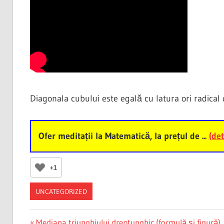
Diagonala cubului este egală cu latura ori radical 
Ofer meditații la Matematică, la prețul de ...
(det
+1
UNCATEGORIZED
Previous
Mediana triunghiului dreptunghic (formulă și figură)