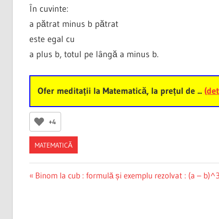
În cuvinte:
a pătrat minus b pătrat
este egal cu
a plus b, totul pe lângă a minus b.
Ofer meditații la Matematică, la prețul de ...
(det
+4
MATEMATICĂ
Post
Previous
Binom la cub : formulă și exemplu rezolvat : (a – b)^
Post:
navigation