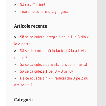
Să crezi în tine!
Teoreme cu formulă și figură
Articole recente
Să se calculeze integrală de la 1 la 3 din x
la a patra
Să se descompună în factori X la a treia
minus 7
Să se calculeze derivata funcției ln (sin x)
Să se calculeze 1 pe (3 – 3 ori 0)
De ce ecuația sin x = radical din 3 pe 2 nu
are soluții?
Categorii