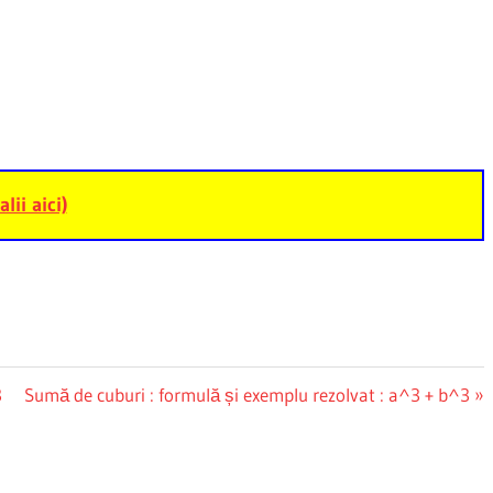
alii aici)
Next
3
Sumă de cuburi : formulă și exemplu rezolvat : a^3 + b^3
Post: