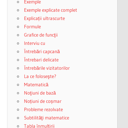
Exemple
Exemple explicate complet
Explicații ultrascurte
Formule
Grafice de funcţii
Interviu cu
Întrebări capcană
Întrebari delicate
Întrebările vizitatorilor
La ce foloseşte?
Matematică
Noţiuni de bază
Noțiuni de coșmar
Probleme rezolvate
Subtilităţi matematice
Tabla înmulțirii