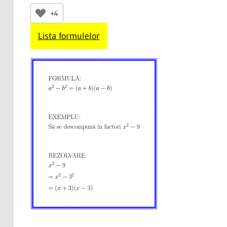
+4
Lista formulelor