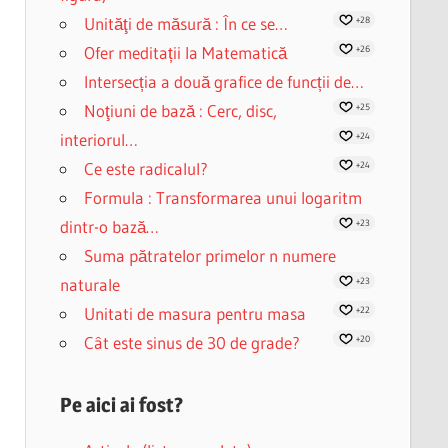
Unităţi de măsură : În ce se…
+28
Ofer meditații la Matematică
+26
Intersecția a două grafice de funcții de…
Noţiuni de bază : Cerc, disc,
+25
interiorul…
+24
Ce este radicalul?
+24
Formula : Transformarea unui logaritm
dintr-o bază…
+23
Suma pătratelor primelor n numere
naturale
+23
Unitati de masura pentru masa
+22
Cât este sinus de 30 de grade?
+20
Pe aici ai fost?