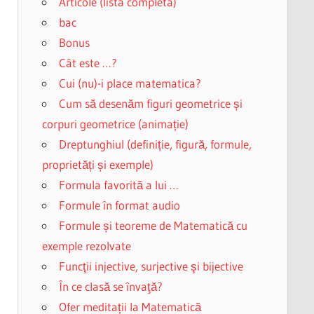
Articole (lista completa)
bac
Bonus
Cât este …?
Cui (nu)-i place matematica?
Cum să desenăm figuri geometrice și
corpuri geometrice (animație)
Dreptunghiul (definiție, figură, formule,
proprietăți și exemple)
Formula favorită a lui …
Formule în format audio
Formule și teoreme de Matematică cu
exemple rezolvate
Funcţii injective, surjective şi bijective
În ce clasă se învaţă?
Ofer meditații la Matematică