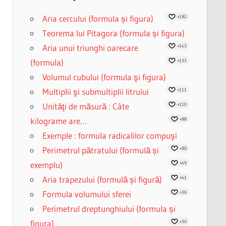
Aria cercului (formula și figura)
+182
Teorema lui Pitagora (formula și figura)
Aria unui triunghi oarecare
+143
(formula)
+133
Volumul cubului (formula şi figura)
Multiplii şi submultiplii litrului
+111
Unităţi de măsură : Câte
+110
kilograme are…
+88
Exemple : formula radicalilor compuşi
Perimetrul pătratului (formulă și
+80
exemplu)
+49
Aria trapezului (formulă și figură)
+41
Formula volumului sferei
+36
Perimetrul dreptunghiului (formula și
figura)
+30