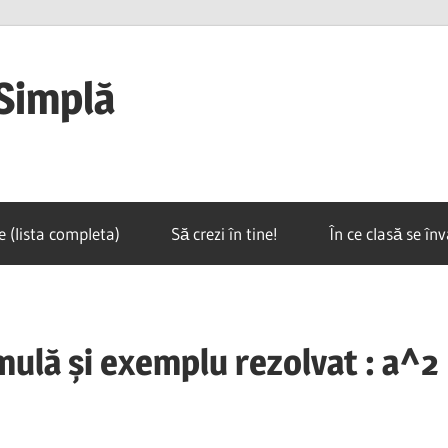
Simplă
e (lista completa)
Să crezi în tine!
În ce clasă se în
mulă și exemplu rezolvat : a^2