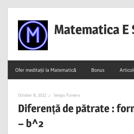
Skip
to
Matematica E 
content
(mai
ales
Ofer meditații la Matematică
Bonus
Articol
dacă
o
înțelegi)
October 8, 2022
Sergiu Funieru
Diferență de pătrate : for
– b^2