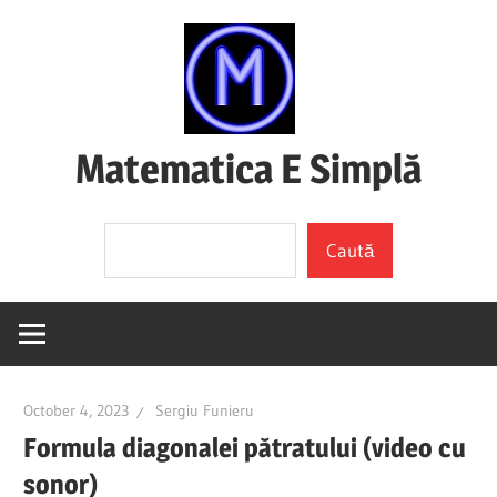
Skip
to
content
Matematica E Simplă
(mai
Search
ales
Caută
dacă
o
înțelegi)
October 4, 2023
Sergiu Funieru
Formula diagonalei pătratului (video cu
sonor)