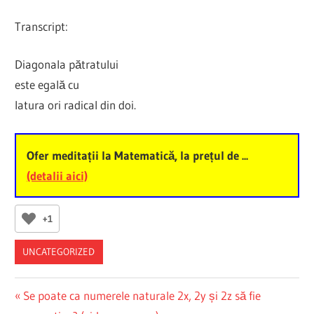
Transcript:
Diagonala pătratului
este egală cu
latura ori radical din doi.
Ofer meditații la Matematică, la prețul de ...
(detalii aici)
+1
UNCATEGORIZED
Post
Previous
Se poate ca numerele naturale 2x, 2y și 2z să fie