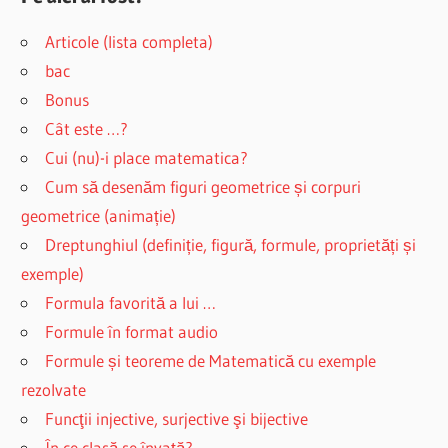
Articole (lista completa)
bac
Bonus
Cât este …?
Cui (nu)-i place matematica?
Cum să desenăm figuri geometrice și corpuri
geometrice (animație)
Dreptunghiul (definiție, figură, formule, proprietăți și
exemple)
Formula favorită a lui …
Formule în format audio
Formule și teoreme de Matematică cu exemple
rezolvate
Funcţii injective, surjective şi bijective
În ce clasă se învaţă?