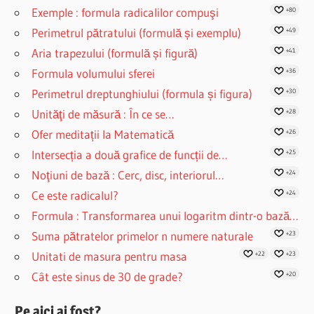
Exemple : formula radicalilor compuşi
+80
Perimetrul pătratului (formulă și exemplu)
+49
Aria trapezului (formulă și figură)
+41
Formula volumului sferei
+36
Perimetrul dreptunghiului (formula și figura)
+30
Unităţi de măsură : În ce se…
+28
Ofer meditații la Matematică
+26
Intersecția a două grafice de funcții de…
+25
Noţiuni de bază : Cerc, disc, interiorul…
+24
Ce este radicalul?
+24
Formula : Transformarea unui logaritm dintr-o bază…
Suma pătratelor primelor n numere naturale
+23
Unitati de masura pentru masa
+22
+23
Cât este sinus de 30 de grade?
+20
Pe aici ai fost?