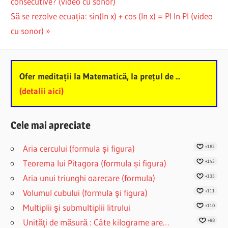
Post:
consecutive? (video cu sonor)
navigation
Next
Să se rezolve ecuația: sin(ln x) + cos (ln x) = PI ln PI (video
Post:
cu sonor)
Ofer meditații la Matematică, la prețul de ...
(detalii aici)
Cele mai apreciate
Aria cercului (formula și figura)
+182
Teorema lui Pitagora (formula și figura)
+143
Aria unui triunghi oarecare (formula)
+133
Volumul cubului (formula şi figura)
+111
Multiplii şi submultiplii litrului
+110
Unităţi de măsură : Câte kilograme are…
+88