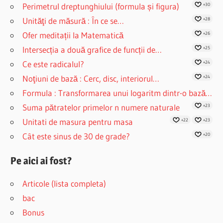
Perimetrul dreptunghiului (formula și figura)
+30
Unităţi de măsură : În ce se…
+28
Ofer meditații la Matematică
+26
Intersecția a două grafice de funcții de…
+25
Ce este radicalul?
+24
Noţiuni de bază : Cerc, disc, interiorul…
+24
Formula : Transformarea unui logaritm dintr-o bază…
Suma pătratelor primelor n numere naturale
+23
Unitati de masura pentru masa
+22
+23
Cât este sinus de 30 de grade?
+20
Pe aici ai fost?
Articole (lista completa)
bac
Bonus