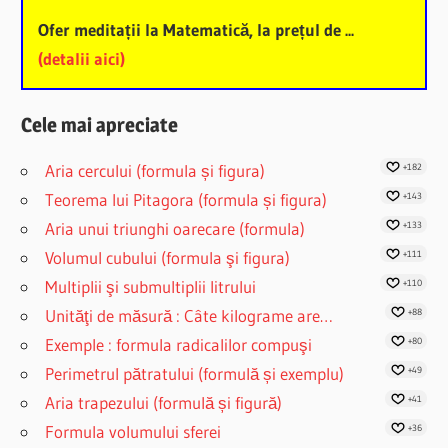
Ofer meditații la Matematică, la prețul de ...
(detalii aici)
Cele mai apreciate
Aria cercului (formula și figura)
+182
Teorema lui Pitagora (formula și figura)
+143
Aria unui triunghi oarecare (formula)
+133
Volumul cubului (formula şi figura)
+111
Multiplii şi submultiplii litrului
+110
Unităţi de măsură : Câte kilograme are…
+88
Exemple : formula radicalilor compuşi
+80
Perimetrul pătratului (formulă și exemplu)
+49
Aria trapezului (formulă și figură)
+41
Formula volumului sferei
+36