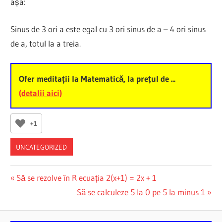
așa:
Sinus de 3 ori a este egal cu 3 ori sinus de a – 4 ori sinus
de a, totul la a treia.
Ofer meditații la Matematică, la prețul de ...
(detalii aici)
+1
UNCATEGORIZED
Post
Previous
Să se rezolve în R ecuația 2(x+1) = 2x + 1
Post:
Next
Să se calculeze 5 la 0 pe 5 la minus 1
navigation
Post: