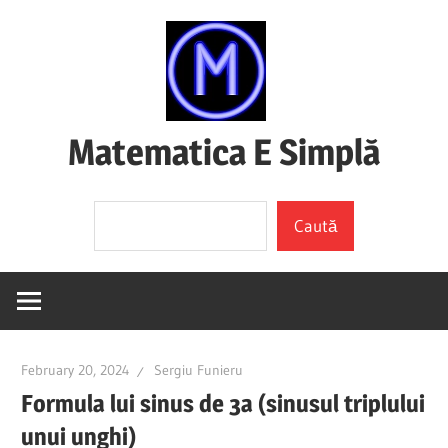
Skip
to
content
Matematica E Simplă
(mai
Search
ales
Caută
dacă
o
înțelegi)
February 20, 2024
Sergiu Funieru
Formula lui sinus de 3a (sinusul triplului
unui unghi)