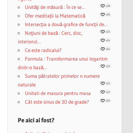
Unităţi de măsură : În ce se…
+28
Ofer meditații la Matematică
+26
Intersecția a două grafice de funcții de…
Noţiuni de bază : Cerc, disc,
+25
interiorul…
+24
Ce este radicalul?
+24
Formula : Transformarea unui logaritm
dintr-o bază…
+23
Suma pătratelor primelor n numere
naturale
+23
Unitati de masura pentru masa
+22
Cât este sinus de 30 de grade?
+20
Pe aici ai fost?