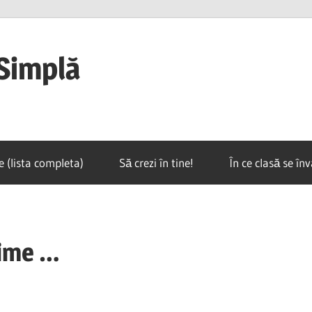
Simplă
e (lista completa)
Să crezi în tine!
În ce clasă se în
rime …