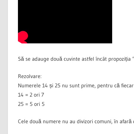
Să se adauge două cuvinte astfel încât propoziția
Rezolvare:
Numerele 14 și 25 nu sunt prime, pentru că fiecare di
14 = 2 ori 7
25 = 5 ori 5
Cele două numere nu au divizori comuni, în afară 