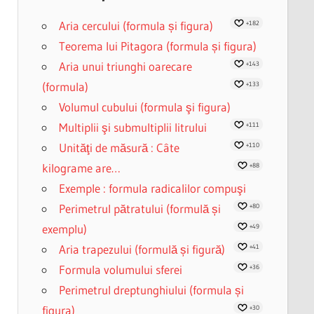
Aria cercului (formula și figura)
+182
Teorema lui Pitagora (formula și figura)
Aria unui triunghi oarecare
+143
(formula)
+133
Volumul cubului (formula şi figura)
Multiplii şi submultiplii litrului
+111
Unităţi de măsură : Câte
+110
kilograme are…
+88
Exemple : formula radicalilor compuşi
Perimetrul pătratului (formulă și
+80
exemplu)
+49
Aria trapezului (formulă și figură)
+41
Formula volumului sferei
+36
Perimetrul dreptunghiului (formula și
figura)
+30