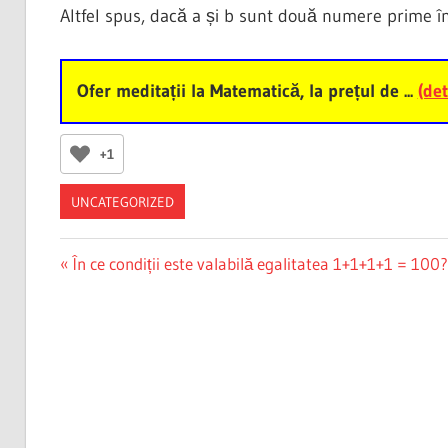
Altfel spus, dacă a și b sunt două numere prime într
Ofer meditații la Matematică, la prețul de ...
(det
+1
UNCATEGORIZED
Post
Previous
În ce condiții este valabilă egalitatea 1+1+1+1 = 100?
Post:
navigation