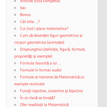
Articole (lista completa)
bac
Bonus
Cât este …?
Cui (nu)-i place matematica?
Cum să desenăm figuri geometrice și
corpuri geometrice (animație)
Dreptunghiul (definiție, figură, formule,
proprietăți și exemple)
Formula favorită a lui …
Formule în format audio
Formule și teoreme de Matematică cu
exemple rezolvate
Funcţii injective, surjective şi bijective
În ce clasă se învaţă?
Ofer meditații la Matematică