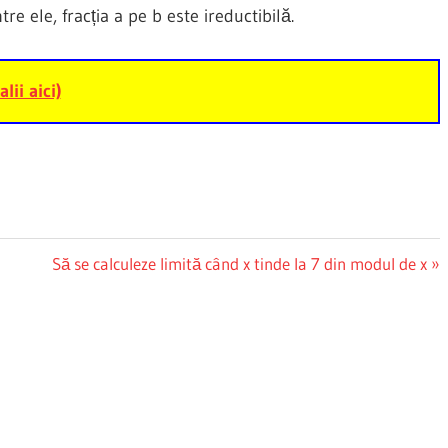
e ele, fracția a pe b este ireductibilă.
alii aici)
Next
Să se calculeze limită când x tinde la 7 din modul de x
Post: