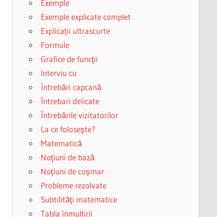
Exemple
Exemple explicate complet
Explicații ultrascurte
Formule
Grafice de funcţii
Interviu cu
Întrebări capcană
Întrebari delicate
Întrebările vizitatorilor
La ce foloseşte?
Matematică
Noţiuni de bază
Noțiuni de coșmar
Probleme rezolvate
Subtilităţi matematice
Tabla înmulțirii