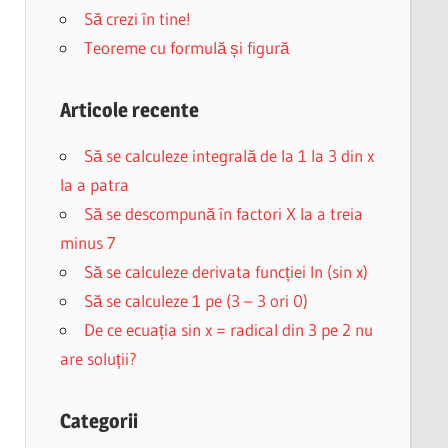
Să crezi în tine!
Teoreme cu formulă și figură
Articole recente
Să se calculeze integrală de la 1 la 3 din x
la a patra
Să se descompună în factori X la a treia
minus 7
Să se calculeze derivata funcției ln (sin x)
Să se calculeze 1 pe (3 – 3 ori 0)
De ce ecuația sin x = radical din 3 pe 2 nu
are soluții?
Categorii