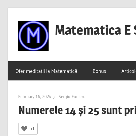
Skip
to
Matematica E 
content
(mai
ales
Ofer meditații la Matematică
Bonus
Articol
dacă
o
înțelegi)
February 16, 2024
Sergiu Funieru
Numerele 14 și 25 sunt p
+1