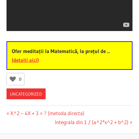
Ofer meditații la Matematică, la prețul de ...
(detalii aici)
0
UNCATEGORIZED
Post
Previous
X^2 – 4X + 3 = ? (metoda directa)
Post:
Next
Integrala din 1 / (a^2*x^2 + b^2)
navigation
Post: