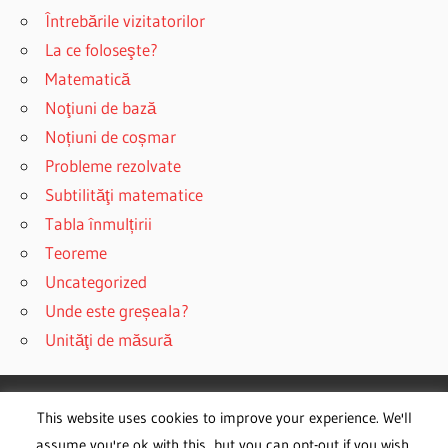
Întrebările vizitatorilor
La ce foloseşte?
Matematică
Noţiuni de bază
Noțiuni de coșmar
Probleme rezolvate
Subtilităţi matematice
Tabla înmulțirii
Teoreme
Uncategorized
Unde este greșeala?
Unităţi de măsură
This website uses cookies to improve your experience. We'll
WordPress Theme: Wellington by ThemeZee.
assume you're ok with this, but you can opt-out if you wish.