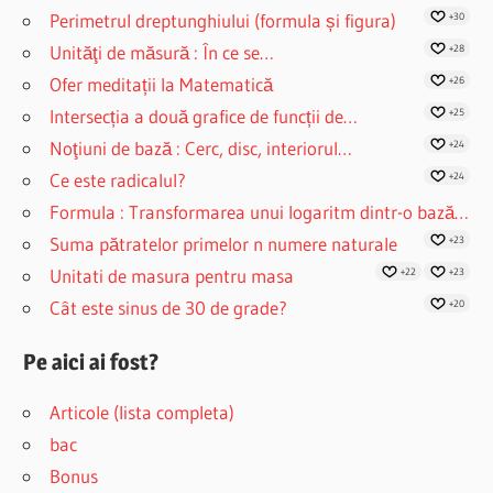
Perimetrul dreptunghiului (formula și figura)
+30
Unităţi de măsură : În ce se…
+28
Ofer meditații la Matematică
+26
Intersecția a două grafice de funcții de…
+25
Noţiuni de bază : Cerc, disc, interiorul…
+24
Ce este radicalul?
+24
Formula : Transformarea unui logaritm dintr-o bază…
Suma pătratelor primelor n numere naturale
+23
Unitati de masura pentru masa
+22
+23
Cât este sinus de 30 de grade?
+20
Pe aici ai fost?
Articole (lista completa)
bac
Bonus