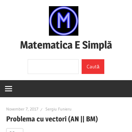
Skip
to
content
Matematica E Simplă
(mai
Search
ales
Caută
dacă
o
înțelegi)
November 7, 2017
Sergiu Funieru
Problema cu vectori (AN || BM)