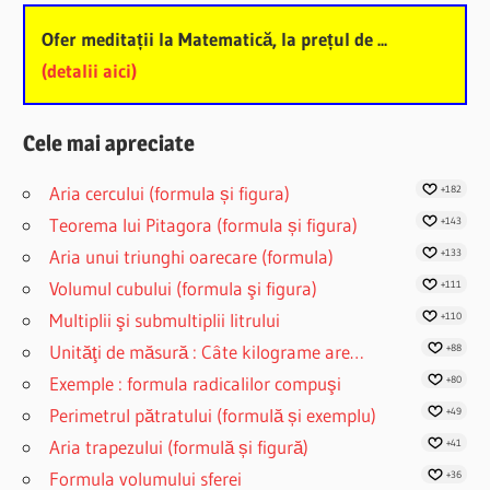
Ofer meditații la Matematică, la prețul de ...
(detalii aici)
Cele mai apreciate
Aria cercului (formula și figura)
+182
Teorema lui Pitagora (formula și figura)
+143
Aria unui triunghi oarecare (formula)
+133
Volumul cubului (formula şi figura)
+111
Multiplii şi submultiplii litrului
+110
Unităţi de măsură : Câte kilograme are…
+88
Exemple : formula radicalilor compuşi
+80
Perimetrul pătratului (formulă și exemplu)
+49
Aria trapezului (formulă și figură)
+41
Formula volumului sferei
+36