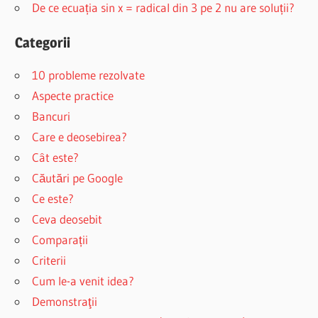
De ce ecuația sin x = radical din 3 pe 2 nu are soluții?
Categorii
10 probleme rezolvate
Aspecte practice
Bancuri
Care e deosebirea?
Cât este?
Căutări pe Google
Ce este?
Ceva deosebit
Comparații
Criterii
Cum le-a venit idea?
Demonstraţii