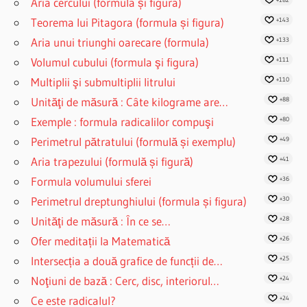
Aria cercului (formula și figura)
Teorema lui Pitagora (formula și figura)
+143
Aria unui triunghi oarecare (formula)
+133
Volumul cubului (formula şi figura)
+111
Multiplii şi submultiplii litrului
+110
Unităţi de măsură : Câte kilograme are…
+88
Exemple : formula radicalilor compuşi
+80
Perimetrul pătratului (formulă și exemplu)
+49
Aria trapezului (formulă și figură)
+41
Formula volumului sferei
+36
Perimetrul dreptunghiului (formula și figura)
+30
Unităţi de măsură : În ce se…
+28
Ofer meditații la Matematică
+26
Intersecția a două grafice de funcții de…
+25
Noţiuni de bază : Cerc, disc, interiorul…
+24
Ce este radicalul?
+24