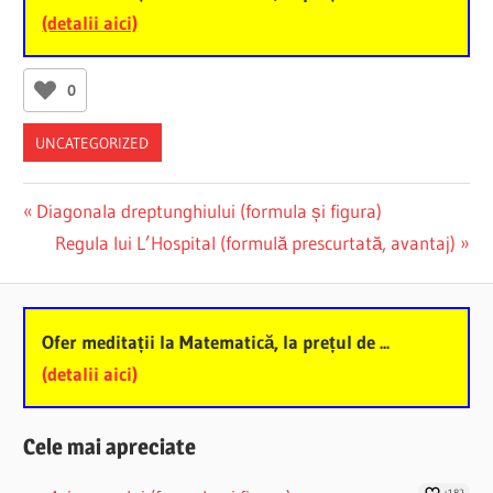
(detalii aici)
0
UNCATEGORIZED
Post
Previous
Diagonala dreptunghiului (formula și figura)
Post:
Next
Regula lui L’Hospital (formulă prescurtată, avantaj)
navigation
Post:
Ofer meditații la Matematică, la prețul de ...
(detalii aici)
Cele mai apreciate
+182