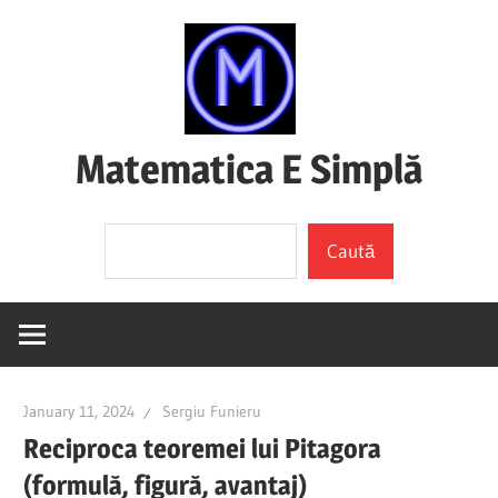
Skip
to
content
Matematica E Simplă
(mai
Search
ales
Caută
dacă
o
înțelegi)
January 11, 2024
Sergiu Funieru
Reciproca teoremei lui Pitagora
(formulă, figură, avantaj)