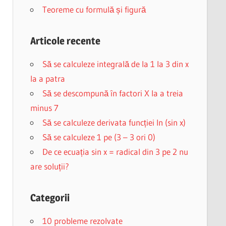
Teoreme cu formulă și figură
Articole recente
Să se calculeze integrală de la 1 la 3 din x
la a patra
Să se descompună în factori X la a treia
minus 7
Să se calculeze derivata funcției ln (sin x)
Să se calculeze 1 pe (3 – 3 ori 0)
De ce ecuația sin x = radical din 3 pe 2 nu
are soluții?
Categorii
10 probleme rezolvate