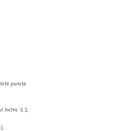
ncte puncte.
l închis -1 1,
 1