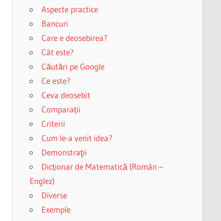
Aspecte practice
Bancuri
Care e deosebirea?
Cât este?
Căutări pe Google
Ce este?
Ceva deosebit
Comparații
Criterii
Cum le-a venit idea?
Demonstraţii
Dicționar de Matematică (Român –
Englez)
Diverse
Exemple