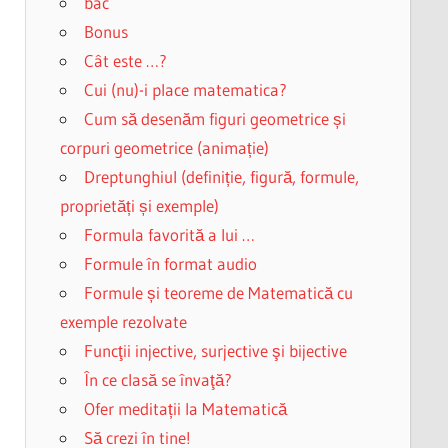
bac
Bonus
Cât este …?
Cui (nu)-i place matematica?
Cum să desenăm figuri geometrice și
corpuri geometrice (animație)
Dreptunghiul (definiție, figură, formule,
proprietăți și exemple)
Formula favorită a lui …
Formule în format audio
Formule și teoreme de Matematică cu
exemple rezolvate
Funcţii injective, surjective şi bijective
În ce clasă se învaţă?
Ofer meditații la Matematică
Să crezi în tine!