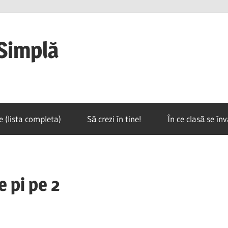
Simplă
e (lista completa)
Să crezi în tine!
În ce clasă se în
e pi pe 2