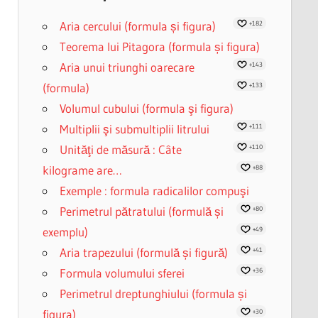
Aria cercului (formula și figura)
+182
Teorema lui Pitagora (formula și figura)
Aria unui triunghi oarecare
+143
(formula)
+133
Volumul cubului (formula şi figura)
Multiplii şi submultiplii litrului
+111
Unităţi de măsură : Câte
+110
kilograme are…
+88
Exemple : formula radicalilor compuşi
Perimetrul pătratului (formulă și
+80
exemplu)
+49
Aria trapezului (formulă și figură)
+41
Formula volumului sferei
+36
Perimetrul dreptunghiului (formula și
figura)
+30