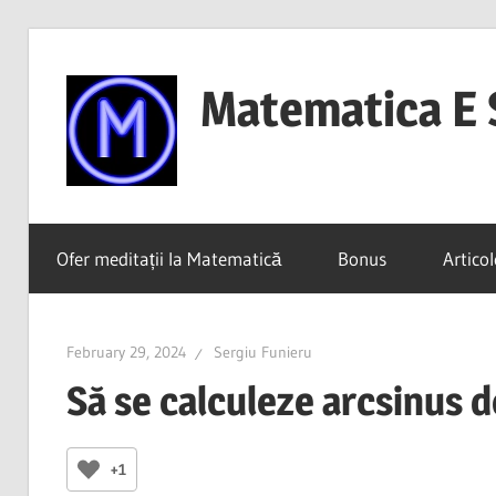
Skip
to
Matematica E 
content
(mai
ales
Ofer meditații la Matematică
Bonus
Articol
dacă
o
înțelegi)
February 29, 2024
Sergiu Funieru
Să se calculeze arcsinus d
+1