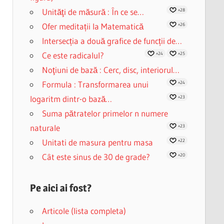
Unităţi de măsură : În ce se…
+28
Ofer meditații la Matematică
+26
Intersecția a două grafice de funcții de…
Ce este radicalul?
+24
+25
Noţiuni de bază : Cerc, disc, interiorul…
Formula : Transformarea unui
+24
logaritm dintr-o bază…
+23
Suma pătratelor primelor n numere
naturale
+23
Unitati de masura pentru masa
+22
Cât este sinus de 30 de grade?
+20
Pe aici ai fost?
Articole (lista completa)