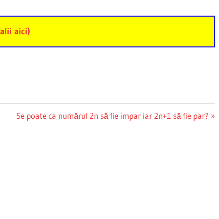
alii aici)
Next
Se poate ca numărul 2n să fie impar iar 2n+1 să fie par?
Post: