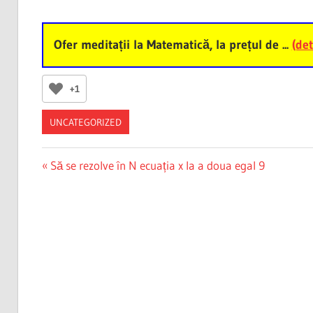
Ofer meditații la Matematică, la prețul de ...
(det
+1
UNCATEGORIZED
Post
Previous
Să se rezolve în N ecuația x la a doua egal 9
Post:
navigation