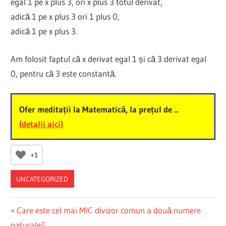
egal 1 pe x plus 3, ori x plus 3 totul derivat,
adică 1 pe x plus 3 ori 1 plus 0,
adică 1 pe x plus 3.
Am folosit faptul că x derivat egal 1 și că 3 derivat egal
0, pentru că 3 este constantă.
Ofer meditații la Matematică, la prețul de ...
(detalii aici)
+1
UNCATEGORIZED
Post
Previous
Care este cel mai MIC divizor comun a două numere
Post:
naturale?