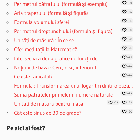
Perimetrul pătratului (formulă și exemplu)
+49
Aria trapezului (formulă și figură)
+41
Formula volumului sferei
+36
Perimetrul dreptunghiului (formula și figura)
+30
Unităţi de măsură : În ce se…
+28
Ofer meditații la Matematică
+26
Intersecția a două grafice de funcții de…
+25
Noţiuni de bază : Cerc, disc, interiorul…
+24
Ce este radicalul?
+24
Formula : Transformarea unui logaritm dintr-o bază…
Suma pătratelor primelor n numere naturale
+23
Unitati de masura pentru masa
+22
+23
Cât este sinus de 30 de grade?
+20
Pe aici ai fost?