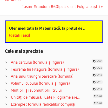
navigation
Next
#asmr #random #60fps #silent Fulgi albaștri
Post:
Ofer meditații la Matematică, la prețul de ...
(detalii aici)
Cele mai apreciate
Aria cercului (formula și figura)
+182
Teorema lui Pitagora (formula și figura)
+143
Aria unui triunghi oarecare (formula)
+133
Volumul cubului (formula şi figura)
+111
Multiplii şi submultiplii litrului
+110
Unităţi de măsură : Câte kilograme are…
+88
Exemple : formula radicalilor compuşi
+80