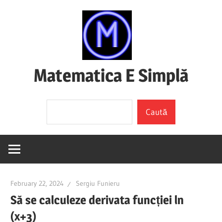
Skip
to
content
Matematica E Simplă
(mai
Search
ales
Caută
dacă
o
înțelegi)
February 22, 2024
Sergiu Funieru
Să se calculeze derivata funcției ln
(x+3)