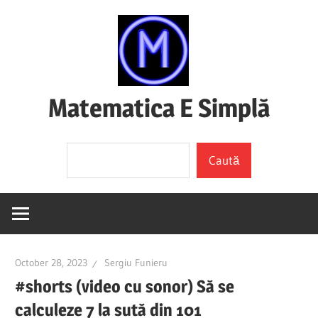
Skip
to
content
Matematica E Simplă
(mai
Search
ales
Caută
dacă
o
înțelegi)
October 28, 2023
Sergiu Funieru
#shorts (video cu sonor) Să se
calculeze 7 la sută din 101