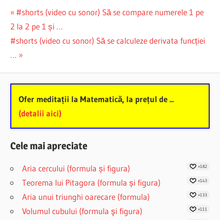
Post
Previous
#shorts (video cu sonor) Să se compare numerele 1 pe
Post:
2 la 2 pe 1 și …
navigation
Next
#shorts (video cu sonor) Să se calculeze derivata funcției
Post:
…
Ofer meditații la Matematică, la prețul de ...
(detalii aici)
Cele mai apreciate
Aria cercului (formula și figura)
+182
Teorema lui Pitagora (formula și figura)
+143
Aria unui triunghi oarecare (formula)
+133
Volumul cubului (formula şi figura)
+111