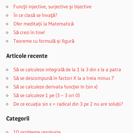
Funcţii injective, surjective şi bijective
În ce clasă se învaţă?
Ofer meditații la Matematică
Să crezi în tine!
Teoreme cu formulă și figură
Articole recente
Să se calculeze integrală de la 1 la 3 din x la a patra
Să se descompună în factori X la a treia minus 7
Să se calculeze derivata funcției ln (sin x)
Să se calculeze 1 pe (3 – 3 ori 0)
De ce ecuația sin x = radical din 3 pe 2 nu are soluții?
Categorii
10 probleme rezolvate