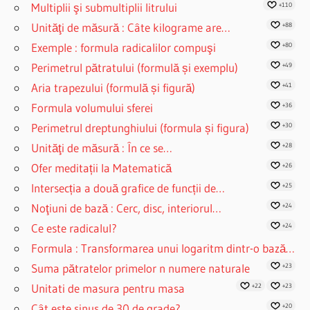
Multiplii şi submultiplii litrului
+110
Unităţi de măsură : Câte kilograme are…
+88
Exemple : formula radicalilor compuşi
+80
Perimetrul pătratului (formulă și exemplu)
+49
Aria trapezului (formulă și figură)
+41
Formula volumului sferei
+36
Perimetrul dreptunghiului (formula și figura)
+30
Unităţi de măsură : În ce se…
+28
Ofer meditații la Matematică
+26
Intersecția a două grafice de funcții de…
+25
Noţiuni de bază : Cerc, disc, interiorul…
+24
Ce este radicalul?
+24
Formula : Transformarea unui logaritm dintr-o bază…
Suma pătratelor primelor n numere naturale
+23
Unitati de masura pentru masa
+22
+23
Cât este sinus de 30 de grade?
+20