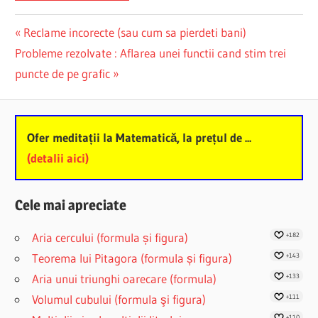
Post
Previous
Reclame incorecte (sau cum sa pierdeti bani)
Next
Post:
Probleme rezolvate : Aflarea unei functii cand stim trei
navigation
Post:
puncte de pe grafic
Ofer meditații la Matematică, la prețul de ...
(detalii aici)
Cele mai apreciate
Aria cercului (formula și figura)
+182
Teorema lui Pitagora (formula și figura)
+143
Aria unui triunghi oarecare (formula)
+133
Volumul cubului (formula şi figura)
+111
+110