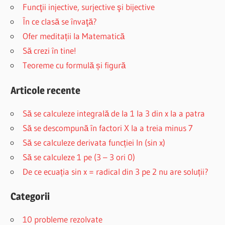
Funcţii injective, surjective şi bijective
În ce clasă se învaţă?
Ofer meditații la Matematică
Să crezi în tine!
Teoreme cu formulă și figură
Articole recente
Să se calculeze integrală de la 1 la 3 din x la a patra
Să se descompună în factori X la a treia minus 7
Să se calculeze derivata funcției ln (sin x)
Să se calculeze 1 pe (3 – 3 ori 0)
De ce ecuația sin x = radical din 3 pe 2 nu are soluții?
Categorii
10 probleme rezolvate