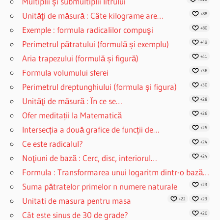
Multiplii şi submultiplii litrului
Unităţi de măsură : Câte kilograme are…
+88
Exemple : formula radicalilor compuşi
+80
Perimetrul pătratului (formulă și exemplu)
+49
Aria trapezului (formulă și figură)
+41
Formula volumului sferei
+36
Perimetrul dreptunghiului (formula și figura)
+30
Unităţi de măsură : În ce se…
+28
Ofer meditații la Matematică
+26
Intersecția a două grafice de funcții de…
+25
Ce este radicalul?
+24
Noţiuni de bază : Cerc, disc, interiorul…
+24
Formula : Transformarea unui logaritm dintr-o bază…
Suma pătratelor primelor n numere naturale
+23
Unitati de masura pentru masa
+22
+23
Cât este sinus de 30 de grade?
+20