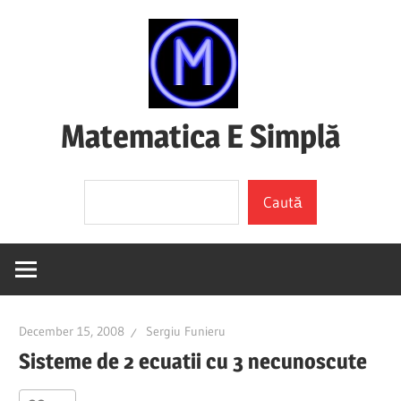
Skip
to
content
Matematica E Simplă
(mai
Search
ales
Caută
dacă
o
înțelegi)
December 15, 2008
Sergiu Funieru
Sisteme de 2 ecuatii cu 3 necunoscute