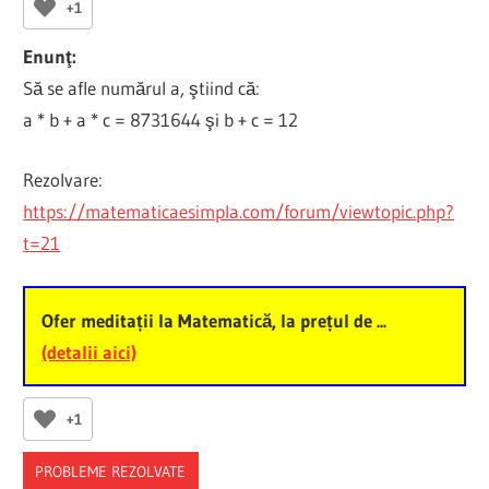
+1
Enunţ:
Să se afle numărul a, ştiind că:
a * b + a * c = 8731644 şi b + c = 12
Rezolvare:
https://matematicaesimpla.com/forum/viewtopic.php?
t=21
Ofer meditații la Matematică, la prețul de ...
(detalii aici)
+1
PROBLEME REZOLVATE