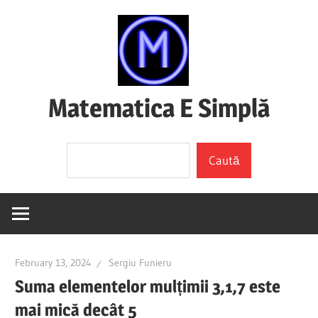
Skip
to
content
Matematica E Simplă
(mai
Search
ales
Caută
dacă
o
înțelegi)
February 13, 2024
Sergiu Funieru
Suma elementelor mulțimii 3,1,7 este
mai mică decât 5