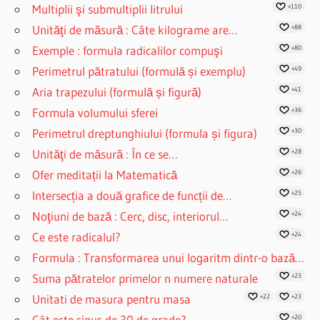
Multiplii şi submultiplii litrului
+110
Unităţi de măsură : Câte kilograme are…
+88
Exemple : formula radicalilor compuşi
+80
Perimetrul pătratului (formulă și exemplu)
+49
Aria trapezului (formulă și figură)
+41
Formula volumului sferei
+36
Perimetrul dreptunghiului (formula și figura)
+30
Unităţi de măsură : În ce se…
+28
Ofer meditații la Matematică
+26
Intersecția a două grafice de funcții de…
+25
Noţiuni de bază : Cerc, disc, interiorul…
+24
Ce este radicalul?
+24
Formula : Transformarea unui logaritm dintr-o bază…
Suma pătratelor primelor n numere naturale
+23
Unitati de masura pentru masa
+22
+23
Cât este sinus de 30 de grade?
+20