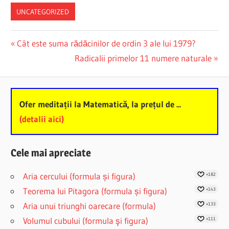
UNCATEGORIZED
Post
Previous
Cât este suma rădăcinilor de ordin 3 ale lui 1979?
Post:
Next
Radicalii primelor 11 numere naturale
navigation
Post:
Ofer meditații la Matematică, la prețul de ...
(detalii aici)
Cele mai apreciate
Aria cercului (formula și figura)
+182
Teorema lui Pitagora (formula și figura)
+143
Aria unui triunghi oarecare (formula)
+133
Volumul cubului (formula şi figura)
+111