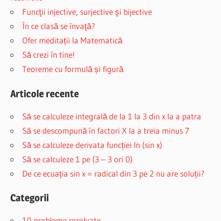
Funcţii injective, surjective şi bijective
În ce clasă se învaţă?
Ofer meditații la Matematică
Să crezi în tine!
Teoreme cu formulă și figură
Articole recente
Să se calculeze integrală de la 1 la 3 din x la a patra
Să se descompună în factori X la a treia minus 7
Să se calculeze derivata funcției ln (sin x)
Să se calculeze 1 pe (3 – 3 ori 0)
De ce ecuația sin x = radical din 3 pe 2 nu are soluții?
Categorii
10 probleme rezolvate