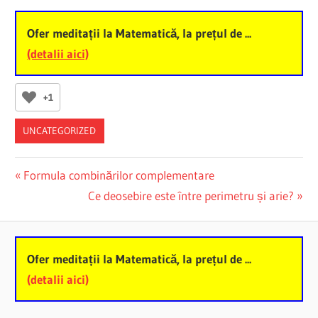
Ofer meditații la Matematică, la prețul de ...
(detalii aici)
+1
UNCATEGORIZED
Post
Previous
Formula combinărilor complementare
Post:
Next
Ce deosebire este între perimetru și arie?
navigation
Post:
Ofer meditații la Matematică, la prețul de ...
(detalii aici)