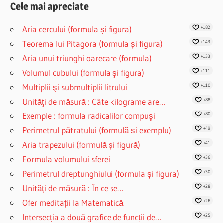
Cele mai apreciate
Aria cercului (formula și figura)
+182
Teorema lui Pitagora (formula și figura)
+143
Aria unui triunghi oarecare (formula)
+133
Volumul cubului (formula şi figura)
+111
Multiplii şi submultiplii litrului
+110
Unităţi de măsură : Câte kilograme are…
+88
Exemple : formula radicalilor compuşi
+80
Perimetrul pătratului (formulă și exemplu)
+49
Aria trapezului (formulă și figură)
+41
Formula volumului sferei
+36
Perimetrul dreptunghiului (formula și figura)
+30
Unităţi de măsură : În ce se…
+28
Ofer meditații la Matematică
+26
Intersecția a două grafice de funcții de…
+25