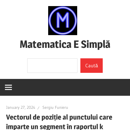
Skip
to
content
Matematica E Simplă
(mai
Search
ales
Caută
dacă
o
înțelegi)
January 27, 2024
Sergiu Funieru
Vectorul de poziție al punctului care
împarte un segment în raportul k