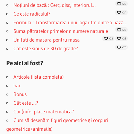
Noţiuni de bază : Cerc, disc, interiorul…
+24
Ce este radicalul?
+24
Formula : Transformarea unui logaritm dintr-o bază…
Suma pătratelor primelor n numere naturale
+23
Unitati de masura pentru masa
+22
+23
Cât este sinus de 30 de grade?
+20
Pe aici ai fost?
Articole (lista completa)
bac
Bonus
Cât este …?
Cui (nu)-i place matematica?
Cum să desenăm figuri geometrice și corpuri
geometrice (animație)