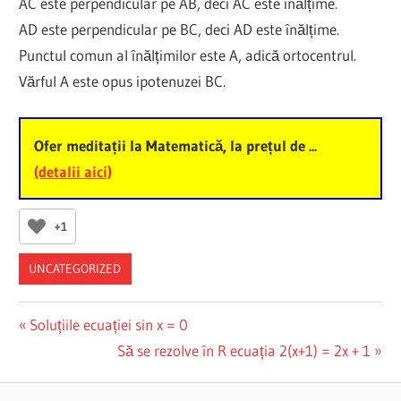
AC este perpendicular pe AB, deci AC este înălțime.
AD este perpendicular pe BC, deci AD este înălțime.
Punctul comun al înălțimilor este A, adică ortocentrul.
Vărful A este opus ipotenuzei BC.
Ofer meditații la Matematică, la prețul de ...
(detalii aici)
+1
UNCATEGORIZED
Post
Previous
Soluțiile ecuației sin x = 0
Post:
Next
Să se rezolve în R ecuația 2(x+1) = 2x + 1
navigation
Post: