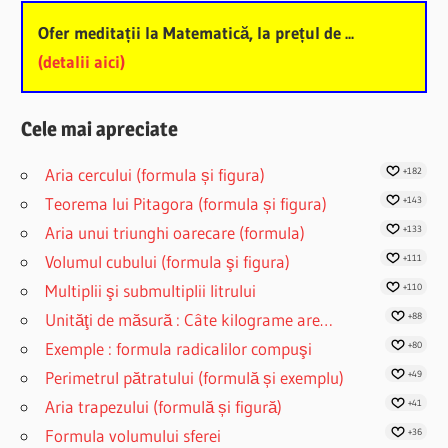
Ofer meditații la Matematică, la prețul de ...
(detalii aici)
Cele mai apreciate
Aria cercului (formula și figura)
+182
Teorema lui Pitagora (formula și figura)
+143
Aria unui triunghi oarecare (formula)
+133
Volumul cubului (formula şi figura)
+111
Multiplii şi submultiplii litrului
+110
Unităţi de măsură : Câte kilograme are…
+88
Exemple : formula radicalilor compuşi
+80
Perimetrul pătratului (formulă și exemplu)
+49
Aria trapezului (formulă și figură)
+41
Formula volumului sferei
+36