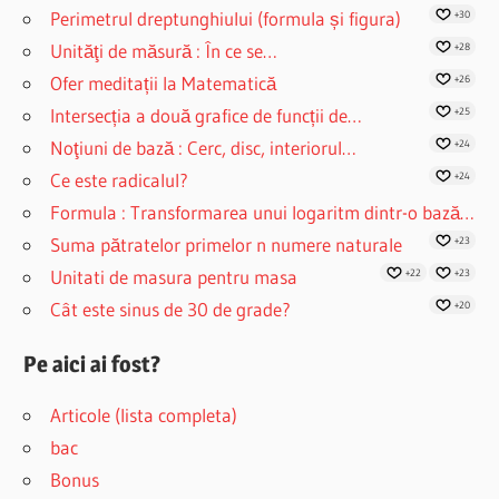
Perimetrul dreptunghiului (formula și figura)
+30
Unităţi de măsură : În ce se…
+28
Ofer meditații la Matematică
+26
Intersecția a două grafice de funcții de…
+25
Noţiuni de bază : Cerc, disc, interiorul…
+24
Ce este radicalul?
+24
Formula : Transformarea unui logaritm dintr-o bază…
Suma pătratelor primelor n numere naturale
+23
Unitati de masura pentru masa
+22
+23
Cât este sinus de 30 de grade?
+20
Pe aici ai fost?
Articole (lista completa)
bac
Bonus