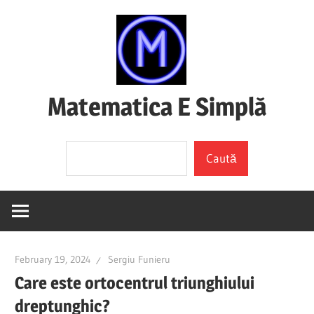
Skip
to
content
Matematica E Simplă
(mai
Search
ales
Caută
dacă
o
înțelegi)
February 19, 2024
Sergiu Funieru
Care este ortocentrul triunghiului
dreptunghic?