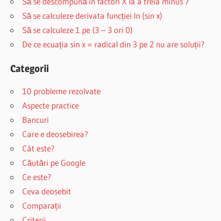
Să se descompună în factori X la a treia minus 7
Să se calculeze derivata funcției ln (sin x)
Să se calculeze 1 pe (3 – 3 ori 0)
De ce ecuația sin x = radical din 3 pe 2 nu are soluții?
Categorii
10 probleme rezolvate
Aspecte practice
Bancuri
Care e deosebirea?
Cât este?
Căutări pe Google
Ce este?
Ceva deosebit
Comparații
Criterii