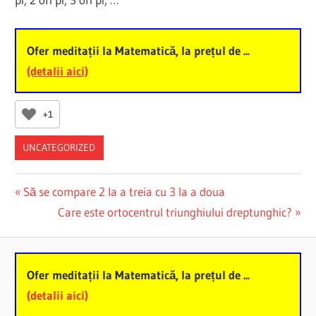
Ofer meditații la Matematică, la prețul de ...
(detalii aici)
+1
UNCATEGORIZED
Post
Previous
Să se compare 2 la a treia cu 3 la a doua
Post:
Next
Care este ortocentrul triunghiului dreptunghic?
navigation
Post:
Ofer meditații la Matematică, la prețul de ...
(detalii aici)