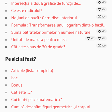
Intersecția a două grafice de funcții de…
+25
Ce este radicalul?
+24
Noţiuni de bază : Cerc, disc, interiorul…
+24
Formula : Transformarea unui logaritm dintr-o bază…
Suma pătratelor primelor n numere naturale
+23
Unitati de masura pentru masa
+22
+23
Cât este sinus de 30 de grade?
+20
Pe aici ai fost?
Articole (lista completa)
bac
Bonus
Cât este …?
Cui (nu)-i place matematica?
Cum să desenăm figuri geometrice și corpuri