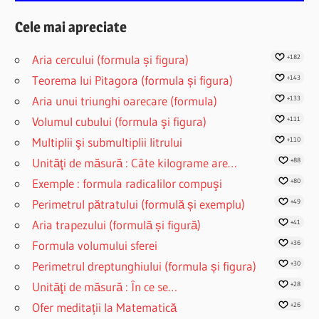
Cele mai apreciate
Aria cercului (formula și figura)
+182
Teorema lui Pitagora (formula și figura)
+143
Aria unui triunghi oarecare (formula)
+133
Volumul cubului (formula şi figura)
+111
Multiplii şi submultiplii litrului
+110
Unităţi de măsură : Câte kilograme are…
+88
Exemple : formula radicalilor compuşi
+80
Perimetrul pătratului (formulă și exemplu)
+49
Aria trapezului (formulă și figură)
+41
Formula volumului sferei
+36
Perimetrul dreptunghiului (formula și figura)
+30
Unităţi de măsură : În ce se…
+28
Ofer meditații la Matematică
+26