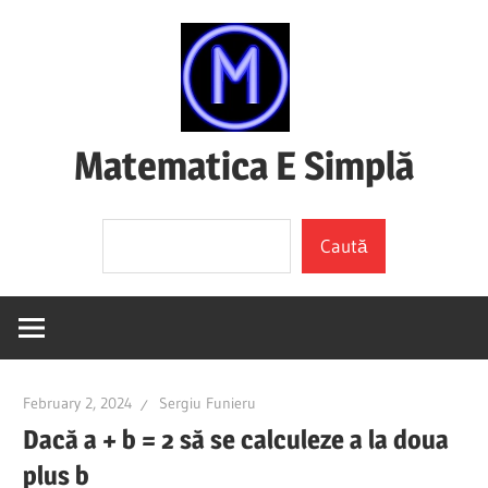
Skip
to
content
Matematica E Simplă
(mai
Search
ales
Caută
dacă
o
înțelegi)
February 2, 2024
Sergiu Funieru
Dacă a + b = 2 să se calculeze a la doua
plus b