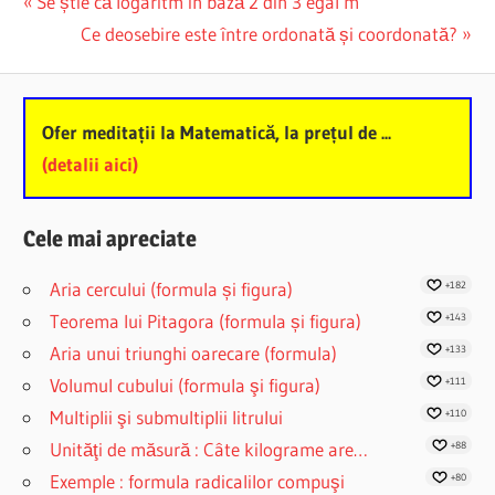
Post
Previous
Se știe că logaritm în bază 2 din 3 egal m
Post:
Next
Ce deosebire este între ordonată și coordonată?
navigation
Post:
Ofer meditații la Matematică, la prețul de ...
(detalii aici)
Cele mai apreciate
Aria cercului (formula și figura)
+182
Teorema lui Pitagora (formula și figura)
+143
Aria unui triunghi oarecare (formula)
+133
Volumul cubului (formula şi figura)
+111
Multiplii şi submultiplii litrului
+110
Unităţi de măsură : Câte kilograme are…
+88
Exemple : formula radicalilor compuşi
+80