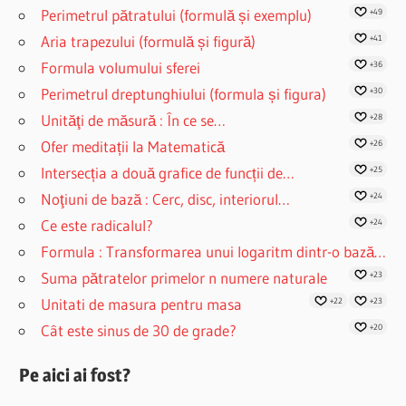
Perimetrul pătratului (formulă și exemplu)
+49
Aria trapezului (formulă și figură)
+41
Formula volumului sferei
+36
Perimetrul dreptunghiului (formula și figura)
+30
Unităţi de măsură : În ce se…
+28
Ofer meditații la Matematică
+26
Intersecția a două grafice de funcții de…
+25
Noţiuni de bază : Cerc, disc, interiorul…
+24
Ce este radicalul?
+24
Formula : Transformarea unui logaritm dintr-o bază…
Suma pătratelor primelor n numere naturale
+23
Unitati de masura pentru masa
+22
+23
Cât este sinus de 30 de grade?
+20
Pe aici ai fost?