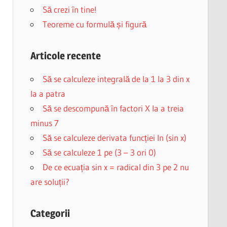
Să crezi în tine!
Teoreme cu formulă și figură
Articole recente
Să se calculeze integrală de la 1 la 3 din x
la a patra
Să se descompună în factori X la a treia
minus 7
Să se calculeze derivata funcției ln (sin x)
Să se calculeze 1 pe (3 – 3 ori 0)
De ce ecuația sin x = radical din 3 pe 2 nu
are soluții?
Categorii