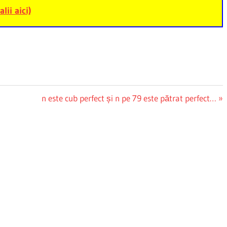
alii aici)
Next
n este cub perfect și n pe 79 este pătrat perfect…
Post: