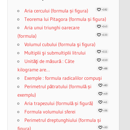
Aria cercului (formula și figura)
+182
Teorema lui Pitagora (formula și figura)
Aria unui triunghi oarecare
+143
(formula)
+133
Volumul cubului (formula şi figura)
Multiplii şi submultiplii litrului
+111
Unităţi de măsură : Câte
+110
kilograme are…
+88
Exemple : formula radicalilor compuşi
Perimetrul pătratului (formulă și
+80
exemplu)
+49
Aria trapezului (formulă și figură)
+41
Formula volumului sferei
+36
Perimetrul dreptunghiului (formula și
figura)
+30