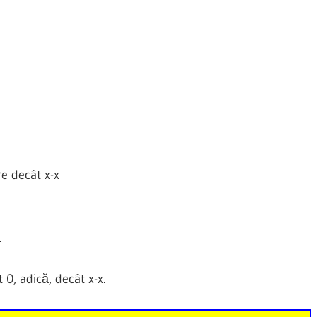
e decât x-x
.
0, adică, decât x-x.