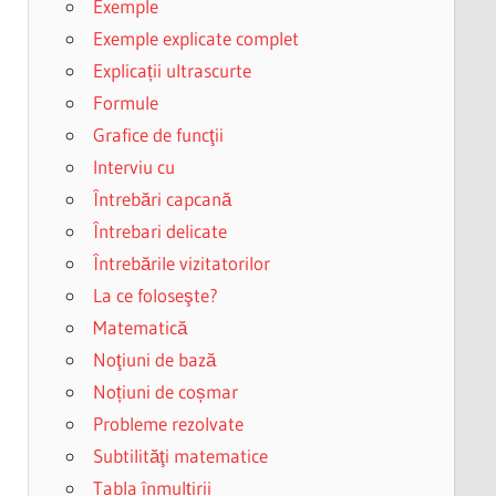
Exemple
Exemple explicate complet
Explicații ultrascurte
Formule
Grafice de funcţii
Interviu cu
Întrebări capcană
Întrebari delicate
Întrebările vizitatorilor
La ce foloseşte?
Matematică
Noţiuni de bază
Noțiuni de coșmar
Probleme rezolvate
Subtilităţi matematice
Tabla înmulțirii