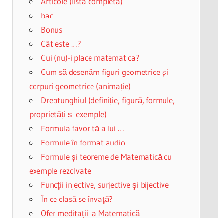
Articole (lista completa)
bac
Bonus
Cât este …?
Cui (nu)-i place matematica?
Cum să desenăm figuri geometrice și
corpuri geometrice (animație)
Dreptunghiul (definiție, figură, formule,
proprietăți și exemple)
Formula favorită a lui …
Formule în format audio
Formule și teoreme de Matematică cu
exemple rezolvate
Funcţii injective, surjective şi bijective
În ce clasă se învaţă?
Ofer meditații la Matematică