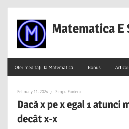
Skip
to
Matematica E 
content
(mai
ales
Ofer meditații la Matematică
Bonus
Articol
dacă
o
înțelegi)
February 11, 2024
Sergiu Funieru
Dacă x pe x egal 1 atunci 
decât x-x