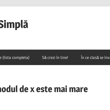
Simplă
e (lista completa)
Să crezi în tine!
În ce clasă se în
modul de x este mai mare