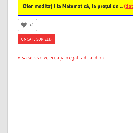
Ofer meditații la Matematică, la prețul de ...
(det
+1
UNCATEGORIZED
Post
Previous
Să se rezolve ecuația x egal radical din x
Post:
navigation