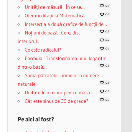
Unităţi de măsură : În ce se…
+28
Ofer meditații la Matematică
+26
Intersecția a două grafice de funcții de…
Noţiuni de bază : Cerc, disc,
+25
interiorul…
+24
Ce este radicalul?
+24
Formula : Transformarea unui logaritm
dintr-o bază…
+23
Suma pătratelor primelor n numere
naturale
+23
Unitati de masura pentru masa
+22
Cât este sinus de 30 de grade?
+20
Pe aici ai fost?